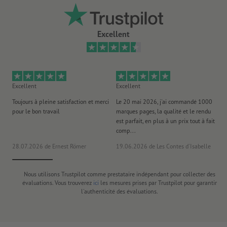
Excellent
Excellent
Excellent
Ex
Toujours à pleine satisfaction et merci
Le 20 mai 2026, j'ai commandé 1000
No
pour le bon travail
marques pages, la qualité et le rendu
to
est parfait, en plus à un prix tout à fait
es
comp...
la 
28.07.2026
de Ernest Römer
19.06.2026
de Les Contes d'Isabelle
26
Nous utilisons Trustpilot comme prestataire indépendant pour collecter des
évaluations. Vous trouverez
ici
les mesures prises par Trustpilot pour garantir
l'authenticité des évaluations.