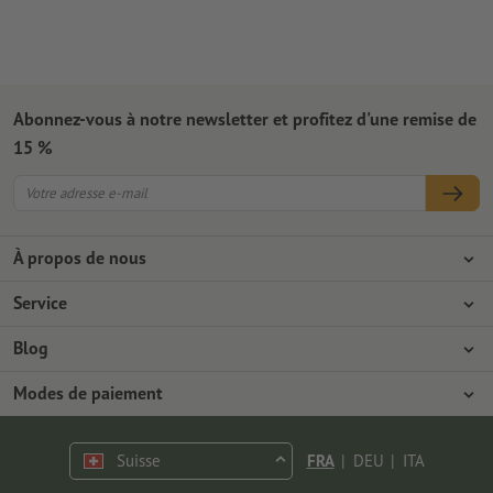
Abonnez-vous à notre newsletter et profitez d'une remise de
15 %
À propos de nous
L'entreprise
Service
Presse
Modes de paiement
Blog
Emplois & carrière
Expédition
Tutoriels Photoshop
Modes de paiement
Protection de l'environnement
Réclamation
Tutoriels InDesign
Virement
Contact
Suisse
FRA
|
DEU
|
ITA
Programme Premium
Polices & Fonts gratuits