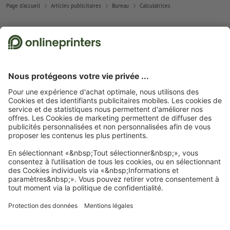
Page d'accueil
Articles publicitaires
Bureau
Calculatrices
Abonnez-vous à notre newsletter et profitez d'une remise de
15 %
À propos de nous
L'entreprise
Service
Presse
Modes de paiement
Blog
Emplois & carrière
Expédition
Tutoriels Photoshop
Modes de paiement
Protection de l'environnement
Réclamation
Tutoriels InDesign
Virement
Contact
Suisse
FRA
|
DEU
|
ITA
Programme Premium
Polices & Fonts gratuits
FAQ
Marketing & Insights
Mentions légales
CGV
Protection des données