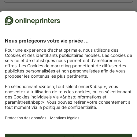
Abonnez-vous à notre newsletter et profitez d'une remise de
15 %
À propos de nous
L'entreprise
Service
Presse
Modes de paiement
Blog
Emplois & carrière
Expédition
Tutoriels Photoshop
Modes de paiement
Protection de l'environnement
Réclamation
Tutoriels InDesign
Virement
Contact
Suisse
FRA
|
DEU
|
ITA
Programme Premium
Polices & Fonts gratuits
FAQ
Marketing & Insights
Mentions légales
CGV
Protection des données