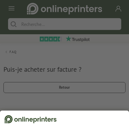
F.A.Q
Puis-je acheter sur facture ?
Retour
Abonnez-vous à notre newsletter et profitez d'une remise de
15 %