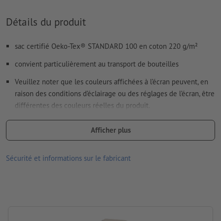
Le PDF « prêt à l’impression » ne peut contenir que des
vecteurs ; les images et modèles JPEG ou TIFF ne
Détails du produit
conviennent pas
Vous trouverez de plus amples informations et conseils sur
sac certifié Oeko-Tex® STANDARD 100 en coton 220 g/m²
les
données vectorielles
dans notre espace Aide / F.A.Q.
convient particulièrement au transport de bouteilles
Nous ne vérifions pas les
fautes d'orthographe et de syntaxe
Veuillez noter que les couleurs affichées à l’écran peuvent, en
raison des conditions d’éclairage ou des réglages de l’écran, être
Comment créer correctement des fichiers d'impression?
différentes des couleurs réelles du produit.
dimensions : 16,9 x 27,2 x 8,5 cm
Afficher plus
Matériau : Coton
Sécurité et informations sur le fabricant
Emballage: pas d’emballage individuel
Traitement: Transfert sérigraphique
Emplacement de marquage: sur le sac