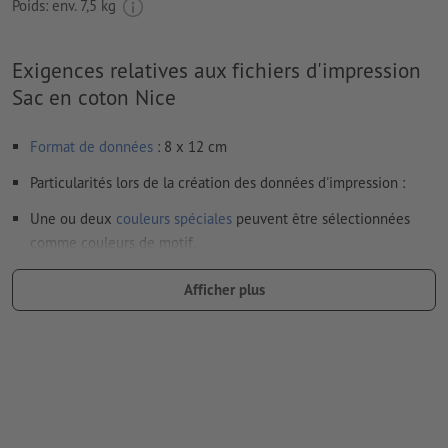
Poids: env.
7,5 kg
Exigences relatives aux fichiers d'impression
Sac en coton Nice
Format de données
: 8 x 12 cm
Particularités lors de la création des données d'impression :
Une ou deux
couleurs spéciales
peuvent être sélectionnées
comme couleurs de motif.
Nommez les champs de couleurs avec la couleur cible de
Afficher plus
l’espace couleur Pantone FORMULA GUIDE Solid Coated (p.
ex. « Pantone 286 C »).
Les couleurs métalliques et fluo ne sont pas possibles.
en cas de
couleur blanche
, le support peut transparaître une
fois imprimé