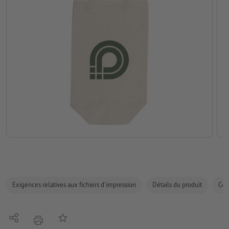
Exigences relatives aux fichiers d'impression
Détails du produit
Com
Partager
Ajouter à liste d'article
imprimer