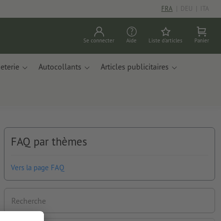
FRA
|
DEU
|
ITA
Se connecter
Aide
Liste d'articles
Panier
eterie
Autocollants
Articles publicitaires
FAQ par thèmes
Vers la page FAQ
Recherche