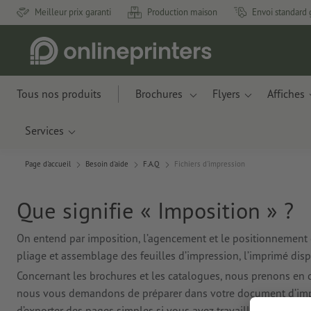
Meilleur prix garanti
Production maison
Envoi standard 
Tous nos produits
Brochures
Flyers
Affiches
Services
Page d'accueil
Besoin d'aide
F.A.Q
Fichiers d'impression
Que signifie « Imposition » ?
On entend par imposition, l’agencement et le positionnement d
pliage et assemblage des feuilles d’impression, l’imprimé dis
Concernant les brochures et les catalogues, nous prenons en ch
nous vous demandons de préparer dans votre document d’imp
d’exporter des pages simples si vous avez travaillé avec des 