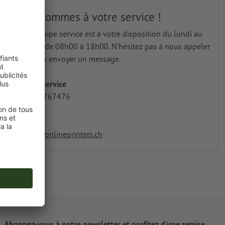
Nous sommes à votre service !
Notre équipe service est à votre disposition du lundi au
vendredi de 08h00 à 18h00. N’hésitez pas à nous appeler
ou à nous envoyer un message.
Hotline service
+33 1 70767476
E-mail
service@onlineprinters.ch
Abonnez-vous à notre newsletter et profitez d'une remise