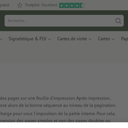
gratuit
Trustpilot - Excellent
Signalétique & PLV
Cartes de visite
Cartes
Pap
es pages sur une feuille d'impression. Après impression,
pose alors de la bonne séquence au niveau de la pagination.
arge pour vous l’imposition de la partie interne. Pour cela,
ression des pages simples et non des pages doubles ou
pages doubles.