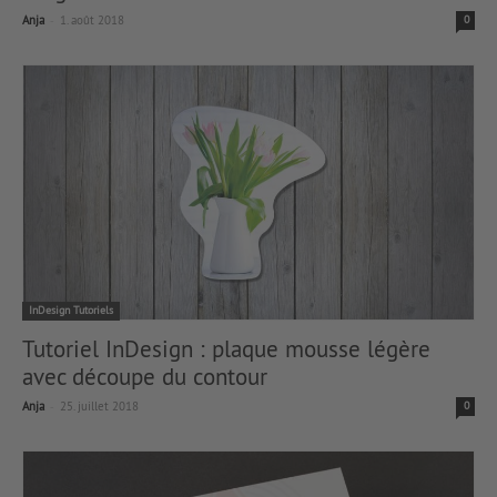
-
Anja
1. août 2018
0
InDesign Tutoriels
Tutoriel InDesign : plaque mousse légère
avec découpe du contour
-
Anja
25. juillet 2018
0