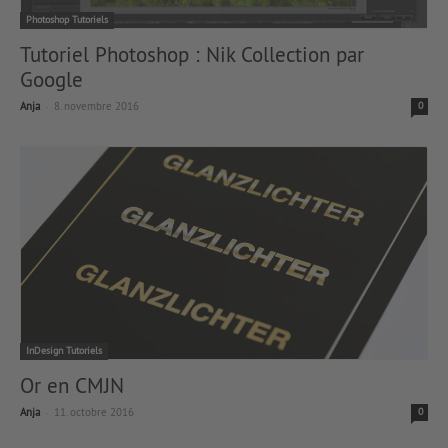
Photoshop Tutoriels
Tutoriel Photoshop : Nik Collection par
Google
-
Anja
8. novembre 2016
0
InDesign Tutoriels
Or en CMJN
-
Anja
11. octobre 2016
0