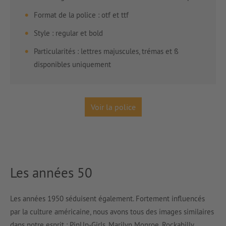
Format de la police : otf et ttf
Style : regular et bold
Particularités : lettres majuscules, trémas et ß
disponibles uniquement
Voir la police
Les années 50
Les années 1950 séduisent également. Fortement influencés
par la culture américaine, nous avons tous des images similaires
dans notre esprit : PinUp-Girls, Marilyn Monroe, Rockabilly,