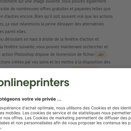
irectement sur une image ouverte. Vous pouvez également
 existe de nombreuses offres gratuites et payantes telles que
en d’autres encore. Bien qu’il soit souvent vrai que les actions
es, ça vaut néanmoins la peine d’essayer des alternatives
les parmi elles.
u déroulant en haut à droite de la fenêtre d’action et
 la fenêtre suivante, vous pouvez maintenant rechercher et
e action Photoshop dispose de l’extension de fichier
.
.atn
ions créées par vos soins et les mettre à la disposition des
ouvrez le menu déroulant et sélectionnez
Enregistrer les
ichier .atn son nom propre et le stocker dans le répertoire
 actions Photoshop