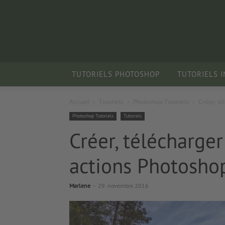
TUTORIELS PHOTOSHOP
TUTORIELS 
Accueil
Tutoriels
Photoshop Tutoriels
Créer, té
Photoshop Tutoriels
Tutoriels
Créer, télécharger
actions Photosho
Marlene
-
29. novembre 2016