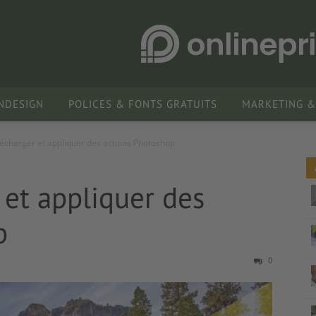
INDESIGN
POLICES & FONTS GRATUITS
MARKETING &
lécharger et appliquer des actions Photoshop
 et appliquer des
p
0