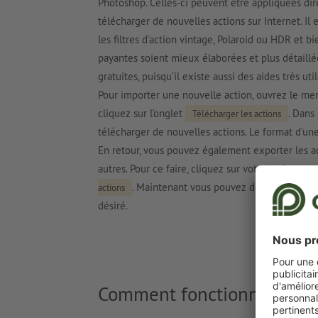
Photoshop. Celles-ci peuvent être appliquées d
télécharger de nouvelles actions sur Internet. Il
les filtres d’action vintage, Polaroid ou HDR et bi
payantes soient mieux élaborées et plus détaillé
gratuites, puisqu’il existe aussi des aides très uti
Pour importer une nouvelle action, ouvrez le men
cliquez sur l’onglet
. Dans
Télécharger les actions
télécharger de nouvelles actions. Le format d’un
En retour, vous pouvez également exporter les act
autres. Pour ce faire, cliquez sur votre action, 
. Maintenant vous pouvez donner à votre f
actions
désiré.
Comment fonctionnent les