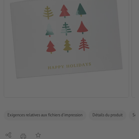
Exigences relatives aux fichiers d'impression
Détails du produit
Sécu
Partager
Ajouter à liste d'article
imprimer