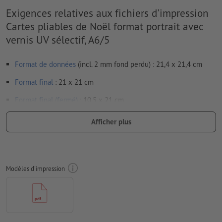
Exigences relatives aux fichiers d'impression
Cartes pliables de Noël format portrait avec
vernis UV sélectif, A6/5
Format de données
(incl. 2 mm fond perdu) : 21,4 x 21,4 cm
Format
final
: 21 x 21 cm
Format final (fermé)
: 10,5 x 21 cm
Particularités lors de la création des données d'impression :
Afficher plus
Veuillez assembler les volets du dépliant. Votre maquette
doit se constituer de deux pages en tout - un côté extérieur
et un côté intérieur - cf. fiche technique
Modèles d'impression
nous ne vérifions pas les
lignes de pliage
nous ne pouvons pas toujours veiller aux
sens du grain
des spécifications particulières s’appliquent pour les