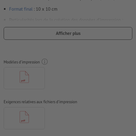
Format
final
: 10 x 10 cm
Particularités lors de la création des données d'impression :
le motif est collé sur une vitre du côté intérieur pour être
Afficher plus
vu depuis l’extérieur ; nous nous chargeons de l’inversion
des données nécessaire
Résolution:
300 dpi
Modèles d'impression
Prévoir 2 mm
de fond perdu
, placer les informations
importantes à une distance de min. 4 mm du format final
Mode couleur :
CMJN, FOGRA51 (PSO Coated v3) pour les
papiers couchés
Nous ne vérifions pas les
fautes d'orthographe et de syntaxe
Exigences relatives aux fichiers d'impression
Nous ne vérifions pas les
réglages de surimpression
D’une manière générale, les
transparences
doivent être réduites
Les
commentaires
sont supprimés et ne seront ainsi pas