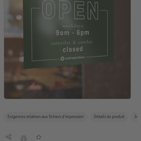
Exigences relatives aux fichiers d'impression
Détails du produit
Sécu
Partager
Ajouter à liste d'article
imprimer