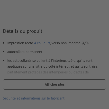
imprimés
Le contenu des
champs de formulaire
sera imprimé
Comment créer correctement des fichiers d'impression?
Détails du produit
Impression recto
4 couleurs
, verso non imprimé (4/0)
autocollant permanent
les autocollants se collent à l’intérieur, c.-à-d. qu’ils sont
appliqués sur une vitre du côté intérieur, et qu’ils sont ainsi
parfaitement protégés des intempéries ou d’actes de
vandalisme
Afficher plus
les messages publicitaires se lisent depuis l’extérieur
idéal comme protection visuelle, décoration ou autocollant
Sécurité et informations sur le fabricant
publicitaire classique derrière une vitre