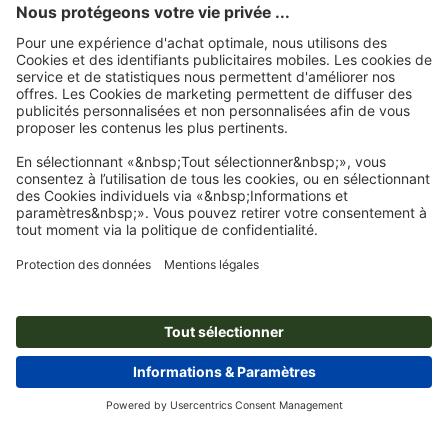
évaluations. Vous trouverez
ici
les mesures prises par Trustpilot pour garantir
l'authenticité des évaluations.
Page d'accueil
Autocollants
Adhésifs vitrophanie
Adhésifs vitrophanie pour
vitrine, Rond, Ø 10 cm
Abonnez-vous à notre newsletter et profitez d'une remise de
15 %
À propos de nous
L'entreprise
Service
Presse
Modes de paiement
Blog
Emplois & carrière