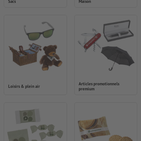
Sacs
Maison
Articles promotionnels
Loisirs & plein air
premium